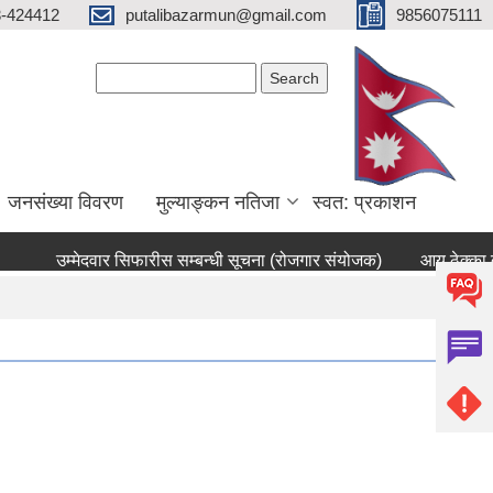
3-424412
putalibazarmun@gmail.com
9856075111
Search form
Search
जनसंख्या विवरण
मुल्याङ्कन नतिजा
स्वत: प्रकाशन
उम्मेदवार सिफारीस सम्बन्धी सूचना (रोजगार संयोजक)
आय ठेक्का ब