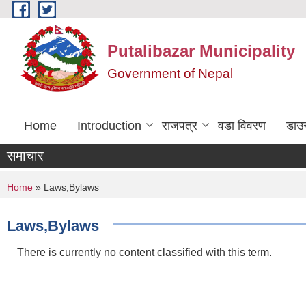
Skip to main content
Putalibazar Municipality
Government of Nepal
Home
Introduction
राजपत्र
वडा विवरण
डाउ
समाचार
You are here
Home
» Laws,Bylaws
Laws,Bylaws
There is currently no content classified with this term.