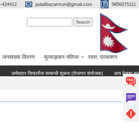
3-424412
putalibazarmun@gmail.com
9856075111
Search form
Search
जनसंख्या विवरण
मुल्याङ्कन नतिजा
स्वत: प्रकाशन
उम्मेदवार सिफारीस सम्बन्धी सूचना (रोजगार संयोजक)
आय ठेक्का बन्