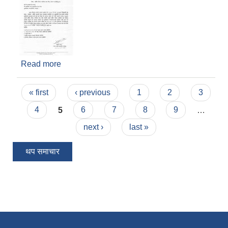
Read more
about वार्षिक योजना, कार्यक्रम तथा बजेट उपलब्ध
गराइदिनुहुन ।
Pages
« first
‹ previous
1
2
3
4
5
6
7
8
9
…
next ›
last »
थप समाचार