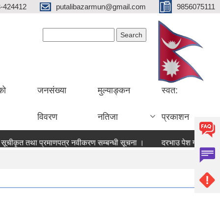
3-424412
putalibazarmun@gmail.com
9856075111
Search form
Search
को
जनसंख्या
मुल्याङ्कन
स्वत:
विवरण
नतिजा
प्रकाशन
 सूचीकृत तथा प्रमाणपत्र नवीकरण सम्बन्धी सूचना ।
दरभाउ पेश गर्ने सम्बन्ध