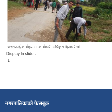
सरसफाई कार्यक्रममा कार्यकारी अधिकृत दिपक रेग्मी
Display In slider:
पुतलीबजार नगरपालिका लैंगिक समानता तथा सामाजिक समावेशीकरण परिक्षण प्रतिवेदन २०७७/७८
1
नगरपालिकाको फेसबुक