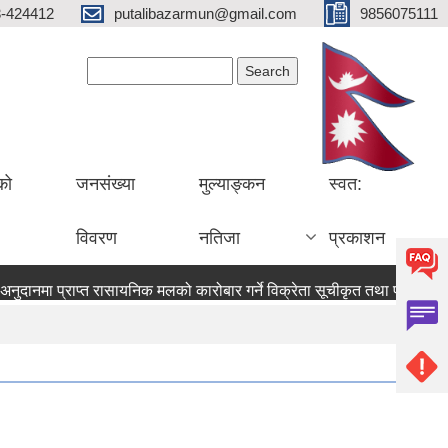
3-424412
putalibazarmun@gmail.com
9856075111
Search form
Search
को
जनसंख्या
मुल्याङ्कन
स्वत:
विवरण
नतिजा
प्रकाशन
नुदानमा प्राप्त रासायनिक मलको कारोबार गर्ने विक्रेता सूचीकृत तथा प्रमाणपत्