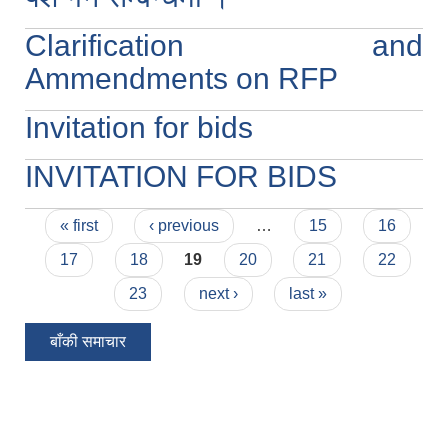
Clarification and
Ammendments on RFP
Invitation for bids
INVITATION FOR BIDS
Pages
« first
‹ previous
…
15
16
17
18
19
20
21
22
23
next ›
last »
बाँकी समाचार